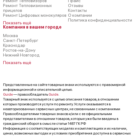
Ремонт Тепловизоров
Прайс
Ремонт Тепловизионных
Отзывы
прицелов
Контакты
Ремонт Цифровых монокуляров
О компании
Политика конфиденциальности
Показать ещё
Компания в вашем городе
Москва
Санкт-Петербург
Краснодар
Ростов-на-Дону
Нижний Новгород
Показать ещё
Представленные на сайте товарные знаки используются с правомерной
информационной и описательной целью.
Guide
— правообладатель
Guide
.
Товарный знак используется с целью описания товаров, в отношении
которых производятся услуги по ремонту. Услуги оказываются в
неавторизованных сервисных центрах, не связанными с компаниями
Правообладателями товарных знаков и/или с ее официальными
представителями в отношении товаров, которые уже были введены в
гражданский оборот в смысле статьи 1487 ГК РФ
Информация о соответствующих моделях и комплектациях и их наличии,
ценах, возможных выгодах и условиях приобретения доступна в сервисных