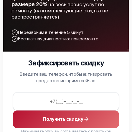
размере 20%
на весь прайс услуг по
Замена ключей управления
590 р
ремонту (на комплектующие скидка не
распространяется)
Замена процессора
850 р
Перезвоним в течение 5 минут
Замена микросхемы логики
450 р
Бесплатная диагностика при ремонте
Замена микросхемы усилителя
600 р
Замена шим контроллера
850 р
Зафиксировать скидку
Восстановление после попадания влаги
850 р
Введите ваш телефон, чтобы активировать
предложение прямо сейчас.
Ремонт платы управления (восстановление)
750 р
Замена объективов с улучшением
1300 р
характеристик
Замена дисплея (экрана)
750 р
Получить скидку
Ремонт капиллярной трубки
450 р
Нажимая кнопку, вы соглашаетесь с
политикой