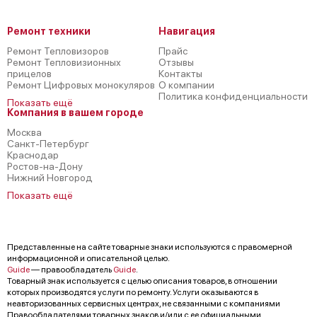
Ремонт техники
Навигация
Ремонт Тепловизоров
Прайс
Ремонт Тепловизионных
Отзывы
прицелов
Контакты
Ремонт Цифровых монокуляров
О компании
Политика конфиденциальности
Показать ещё
Компания в вашем городе
Москва
Санкт-Петербург
Краснодар
Ростов-на-Дону
Нижний Новгород
Показать ещё
Представленные на сайте товарные знаки используются с правомерной
информационной и описательной целью.
Guide
— правообладатель
Guide
.
Товарный знак используется с целью описания товаров, в отношении
которых производятся услуги по ремонту. Услуги оказываются в
неавторизованных сервисных центрах, не связанными с компаниями
Правообладателями товарных знаков и/или с ее официальными